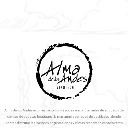
Alma de los Andes es un espacio donde podes encontrar miles de etiquetas de
cientos de bodegas boutiques, la mas amplia variedad de destilados, donde
podrás disfrutar las mejores degustaciones y el más reservado espacio resto