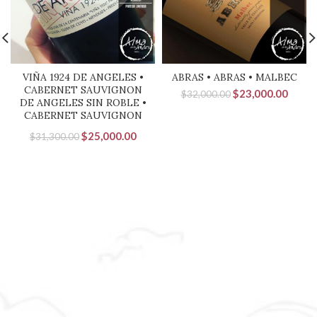
VIÑA 1924 DE ANGELES •
ABRAS • ABRAS • MALBEC
CABERNET SAUVIGNON
El
El
$
23,000.00
$
32,000.00
DE ANGELES SIN ROBLE •
precio
precio
CABERNET SAUVIGNON
original
actual
era:
es:
El
El
$
25,000.00
$
31,300.00
$32,000.00.
$23,0
precio
precio
original
actual
era:
es:
$31,300.00.
$25,000.00.