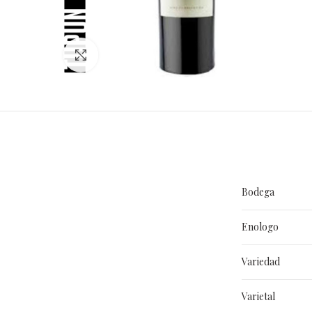
Clic para ampliar
Bodega
Enologo
Variedad
Varietal