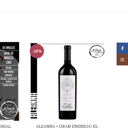
Face
-28%
-15
Insta
GRIAL
ALEANNA • GRAN ENEMIGO EL
VI