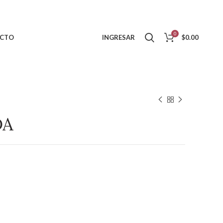
0
CTO
INGRESAR
$
0.00
DA