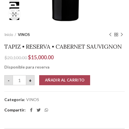
Clic para ampliar
Inicio
VINOS
TAPIZ • RESERVA • CABERNET SAUVIGNON
El
El
$
15,000.00
$
20,100.00
precio
precio
Disponible para reserva
original
actual
era:
es:
TAPIZ • RESERVA • CABERNET SAUVIGNON cantidad
-
+
AÑADIR AL CARRITO
$20,100.00.
$15,000.00.
Categoría:
VINOS
Compartir