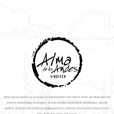
Alma de los Andes es un espacio donde podes encontrar miles de etiquetas de
cientos de bodegas boutiques, la mas amplia variedad de destilados, donde
podrás disfrutar las mejores degustaciones y el más reservado espacio resto
para disfrutar vinos por copas.