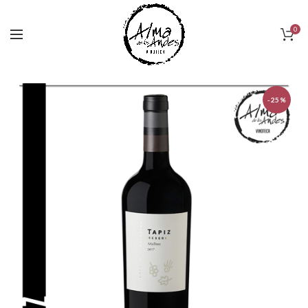
0
-25%