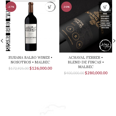
-27%
-30%
SUSANA BALBO WINES •
ACHAVAL FERRER •
NOSOTROS • MALBEC
BLEND DE FINCAS •
MALBEC
El
El
$
126,000.00
$
172,925.00
El
El
precio
precio
$
280,000.00
$
400,000.00
precio
prec
original
actual
original
actu
era:
es:
era:
es:
$172,925.00.
$126,000.00.
$400,000.00.
$280