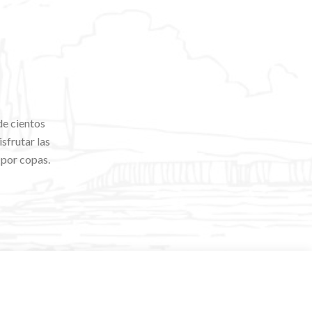
de cientos
sfrutar las
 por copas.
.