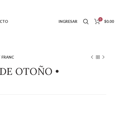
0
CTO
INGRESAR
$
0.00
T FRANC
 DE OTOÑO •