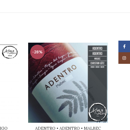
Face
-28%
-22
Insta
IGO
ADENTRO • ADENTRO • MALBEC
A