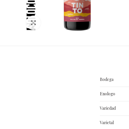
Clic para ampliar
Bodega
Enologo
Variedad
Varietal