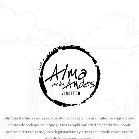
Alma de los Andes es un espacio donde podes encontrar miles de etiquetas de
cientos de bodegas boutiques, la mas amplia variedad de destilados, donde
podrás disfrutar las mejores degustaciones y el más reservado espacio resto
para disfrutar vinos por copas.