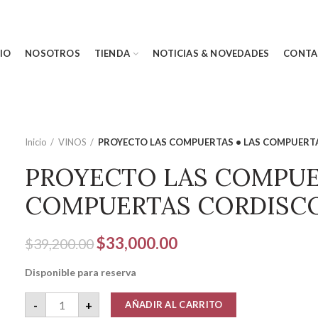
CIO
NOSOTROS
TIENDA
NOTICIAS & NOVEDADES
CONTA
Inicio
VINOS
PROYECTO LAS COMPUERTAS • LAS COMPUERT
PROYECTO LAS COMPUER
COMPUERTAS CORDISC
El
El
$
33,000.00
$
39,200.00
precio
precio
Disponible para reserva
original
actual
era:
es:
PROYECTO LAS COMPUERTAS • LAS COMPUERTAS CORDI
-
+
AÑADIR AL CARRITO
$39,200.00.
$33,000.00.