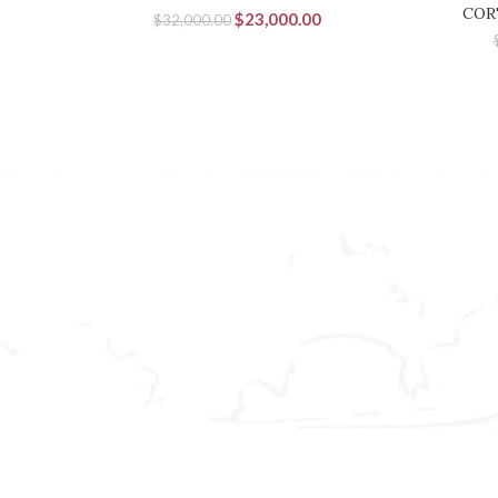
COR
El
El
$
23,000.00
$
32,000.00
precio
precio
original
actual
era:
es:
$32,000.00.
$23,000.00.