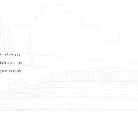
de cientos
sfrutar las
 por copas.
.