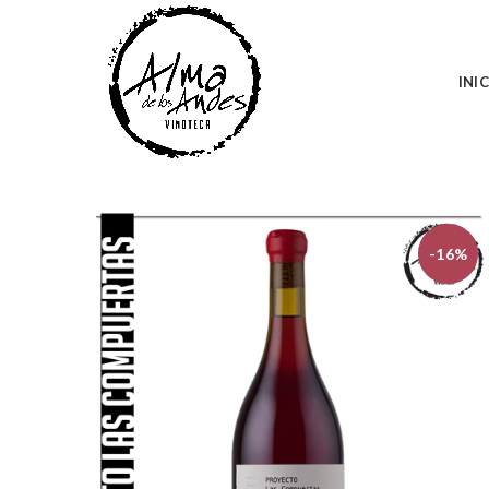
INI
-16%