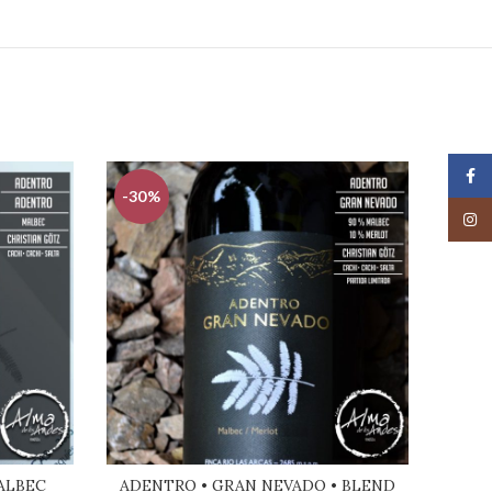
Face
-30%
-30
Insta
ALBEC
ADENTRO • GRAN NEVADO • BLEND