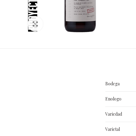
Clic para ampliar
Bodega
Enologo
Variedad
Varietal