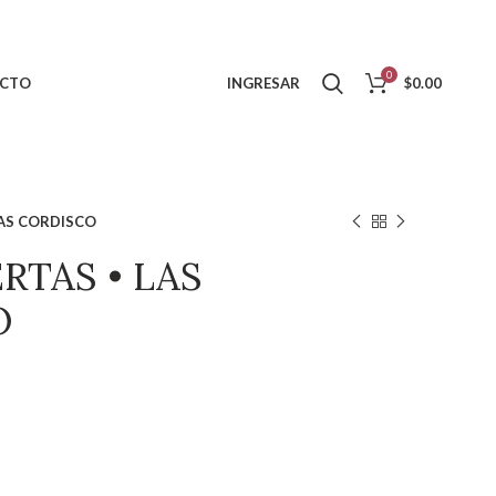
0
CTO
INGRESAR
$
0.00
AS CORDISCO
TAS • LAS
O
SCO cantidad