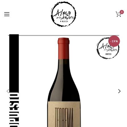
0
-19%