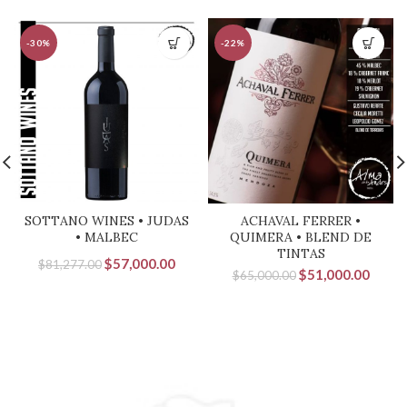
-30%
-22%
SOTTANO WINES • JUDAS
ACHAVAL FERRER •
• MALBEC
QUIMERA • BLEND DE
TINTAS
El
El
$
57,000.00
$
81,277.00
El
El
$
51,000.00
$
65,000.00
precio
precio
precio
precio
original
actual
original
actual
era:
es:
$65,000.00.
$51,0
era:
es:
$81,277.00.
$57,000.00.