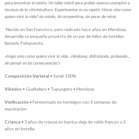
para encontrar el centro. Un taller móvil para probar nuevos conceptos y
técnicas de la vitivinicultura. Experimentar es no repetir. Hacer vino como
quiero vivir la vida? sin miedo, sin arrepentirse, sin parar de reírse.
¨Nacido en San Francisco, pero radicado hace años en Mendoza,
desarrolla su pequeño proyecto de un par de miles de botellas
llamado Polopuesto.
«Hago vino como quiero vivir la vida…riéndome, disfrutando, probando…
sin pensar en las consecuencias!»
Composición Varietal
• Syrah 100%
Viñedos
• Gualtallary • Tupungato • Mendoza
Vinificación
• Fermentado en hormigon con 3 semanas de
maceracion
Crianza
• 3 años de crianza en barrica vieja de roble frances y 2
años en botella.