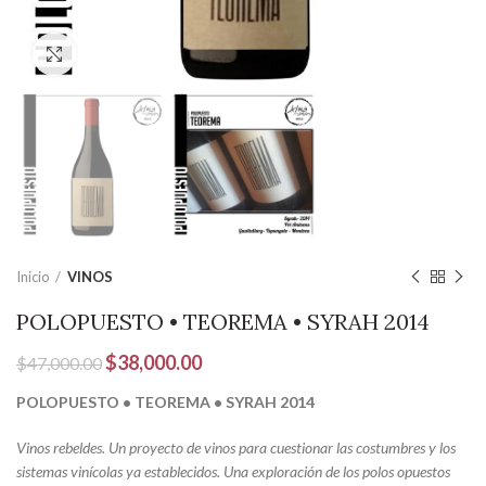
Clic para ampliar
Inicio
VINOS
POLOPUESTO • TEOREMA • SYRAH 2014
El
El
$
38,000.00
$
47,000.00
precio
precio
POLOPUESTO • TEOREMA • SYRAH 2014
original
actual
era:
es:
Vinos rebeldes. Un proyecto de vinos para cuestionar las costumbres y los
$47,000.00.
$38,000.00.
sistemas vinícolas ya establecidos. Una exploración de los polos opuestos