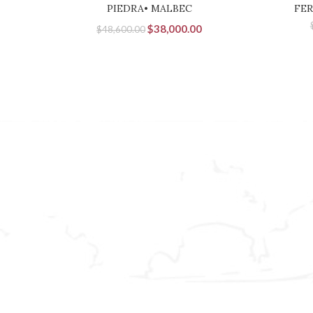
PIEDRA• MALBEC
FER
El
El
$
38,000.00
$
48,600.00
precio
precio
original
actual
era:
es:
$48,600.00.
$38,000.00.