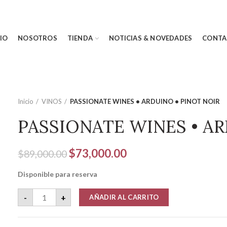
CIO
NOSOTROS
TIENDA
NOTICIAS & NOVEDADES
CONTA
Inicio
VINOS
PASSIONATE WINES • ARDUINO • PINOT NOIR
PASSIONATE WINES • AR
El
El
$
73,000.00
$
89,000.00
precio
precio
Disponible para reserva
original
actual
era:
es:
PASSIONATE WINES • ARDUINO • PINOT NOIR cantidad
-
+
AÑADIR AL CARRITO
$89,000.00.
$73,000.00.