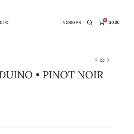
0
CTO
INGRESAR
$
0.00
DUINO • PINOT NOIR