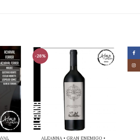
Face
-28%
-30
Insta
AVAL
ALEANNA • GRAN ENEMIGO •
A