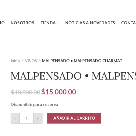
CIO
NOSOTROS
TIENDA
NOTICIAS & NOVEDADES
CONTA
Inicio
VINOS
MALPENSADO • MALPENSADO CHARMAT
MALPENSADO • MALPE
El
El
$
15,000.00
$
18,000.00
precio
precio
Disponible para reserva
original
actual
era:
es:
MALPENSADO • MALPENSADO CHARMAT cantidad
-
+
AÑADIR AL CARRITO
$18,000.00.
$15,000.00.