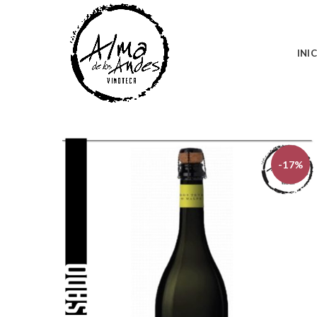
INI
-17%