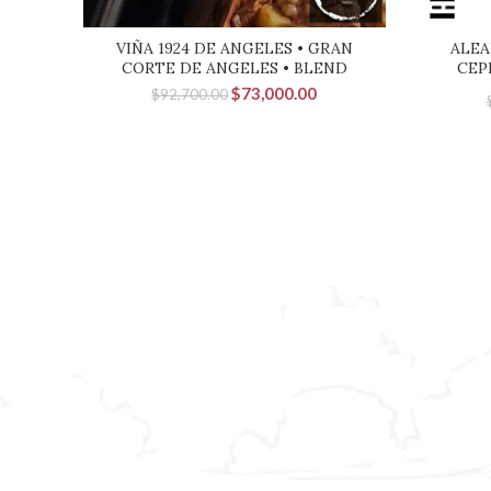
VIÑA 1924 DE ANGELES • GRAN
ALEA
CORTE DE ANGELES • BLEND
CEP
El
El
$
73,000.00
$
92,700.00
precio
precio
original
actual
era:
es:
$92,700.00.
$73,000.00.