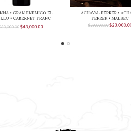
NNA • GRAN ENEMIGO EL
ACHAVAL FERRER • ACH
ILLO • CABERNET FRANC
FERRER • MALBEC
El
$
23,000.0
$
29,000.00
El
El
$
43,000.00
$
60,000.00
precio
precio
precio
original
era:
original
actual
$29,000.00
era:
es:
$60,000.00.
$43,000.00.