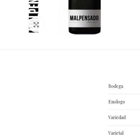
Clic para ampliar
Bodega
Enologo
Variedad
Varietal