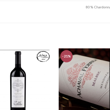
80 % Chardonna
-21%