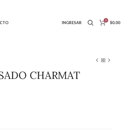
0
CTO
INGRESAR
$
0.00
NSADO CHARMAT