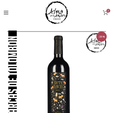
0
-35%