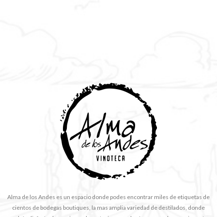
Alma de los Andes es un espacio donde podes encontrar miles de etiquetas de
cientos de bodegas boutiques, la mas amplia variedad de destilados, donde