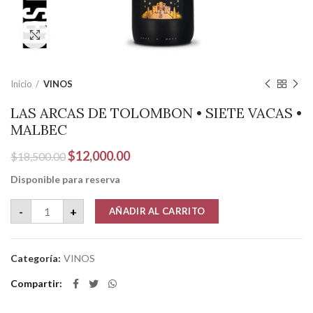
Clic para ampliar
Inicio
VINOS
LAS ARCAS DE TOLOMBON • SIETE VACAS •
MALBEC
El
El
$
12,000.00
$
18,500.00
precio
precio
Disponible para reserva
original
actual
era:
es:
LAS ARCAS DE TOLOMBON • SIETE VACAS • MALBEC cantida
-
+
AÑADIR AL CARRITO
$18,500.00.
$12,000.00.
Categoría:
VINOS
Compartir