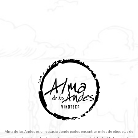
Alma de los Andes es un espacio donde podes encontrar miles de etiquetas de