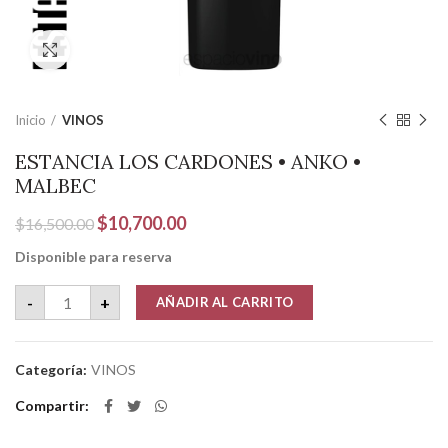
Clic para ampliar
Inicio
VINOS
ESTANCIA LOS CARDONES • ANKO •
MALBEC
El
El
$
10,700.00
$
16,500.00
precio
precio
Disponible para reserva
original
actual
era:
es:
ESTANCIA LOS CARDONES • ANKO • MALBEC cantidad
-
+
AÑADIR AL CARRITO
$16,500.00.
$10,700.00.
Categoría:
VINOS
Compartir