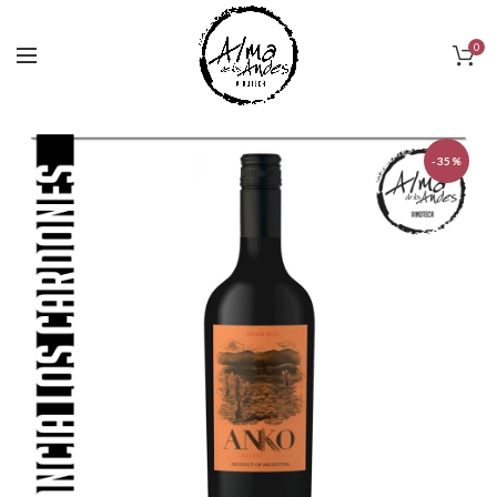
0
-35%