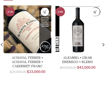
-21%
-28%
ACHAVAL FERRER •
ALEANNA • GRAN
ACHAVAL FERRER •
ENEMIGO • BLEND
CABERNET FRANC
El
El
$
43,000.00
$
60,000.00
El
El
$
23,000.00
precio
precio
$
29,000.00
precio
precio
original
actual
original
actual
era:
es:
era:
es:
$60,000.00.
$43,0
$29,000.00.
$23,000.00.