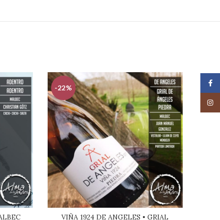
Face
-22%
-20
Insta
ALBEC
VIÑA 1924 DE ANGELES • GRIAL
VIÑA