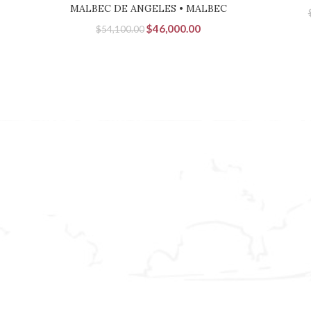
MALBEC DE ANGELES • MALBEC
El
El
$
46,000.00
$
54,100.00
precio
precio
original
actual
era:
es:
$54,100.00.
$46,000.00.