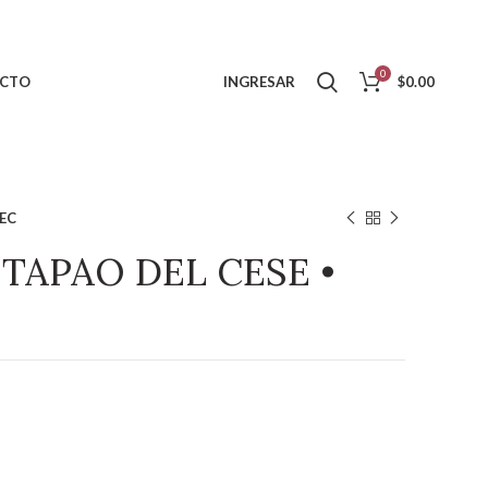
0
CTO
INGRESAR
$
0.00
BEC
 TAPAO DEL CESE •