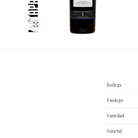
Clic para ampliar
Bodega
Enologo
Variedad
Varietal