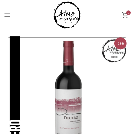
0
-29%