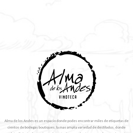
Alma de los Andes es un espacio donde podes encontrar miles de etiquetas de
cientos de bodegas boutiques, la mas amplia variedad de destilados, donde