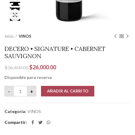
Clic para ampliar
Inicio
VINOS
DECERO • SIGNATURE • CABERNET
SAUVIGNON
El
El
$
26,000.00
$
36,400.00
precio
precio
Disponible para reserva
original
actual
era:
es:
DECERO • SIGNATURE • CABERNET SAUVIGNON cantidad
-
+
AÑADIR AL CARRITO
$36,400.00.
$26,000.00.
Categoría:
VINOS
Compartir