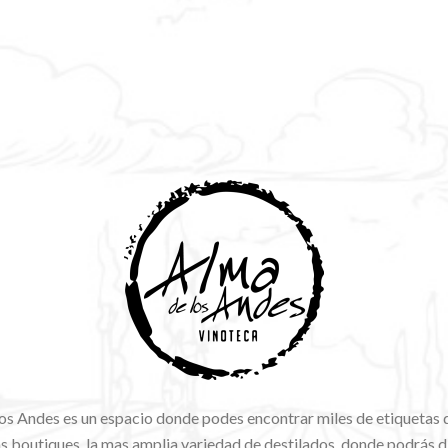
os Andes es un espacio donde podes encontrar miles de etiquetas 
 boutiques, la mas amplia variedad de destilados, donde podrás di