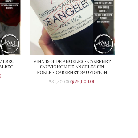
MALBEC
VIÑA 1924 DE ANGELES • CABERNET
AB
MALBEC
SAUVIGNON DE ANGELES SIN
ROBLE • CABERNET SAUVIGNON
El
0
El
El
$
25,000.00
$
31,300.00
precio
precio
precio
actual
original
actual
es:
era:
es:
.
$18,000.00.
$31,300.00.
$25,000.00.