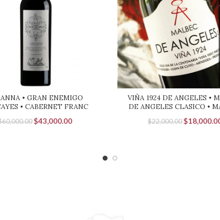
EANNA • GRAN ENEMIGO
VIÑA 1924 DE ANGELES • 
AYES • CABERNET FRANC
DE ANGELES CLASICO • 
El
El
El
$
43,000.00
$
18,000.0
$
60,000.00
$
22,000.00
precio
precio
precio
original
actual
original
era:
es:
era:
$60,000.00.
$43,000.00.
$22,000.00