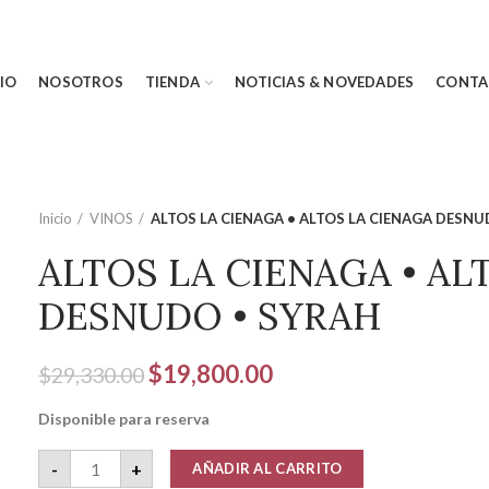
CIO
NOSOTROS
TIENDA
NOTICIAS & NOVEDADES
CONTA
Inicio
VINOS
ALTOS LA CIENAGA • ALTOS LA CIENAGA DESNU
ALTOS LA CIENAGA • AL
DESNUDO • SYRAH
El
El
$
19,800.00
$
29,330.00
precio
precio
Disponible para reserva
original
actual
era:
es:
ALTOS LA CIENAGA • ALTOS LA CIENAGA DESNUDO • SYR
-
+
AÑADIR AL CARRITO
$29,330.00.
$19,800.00.