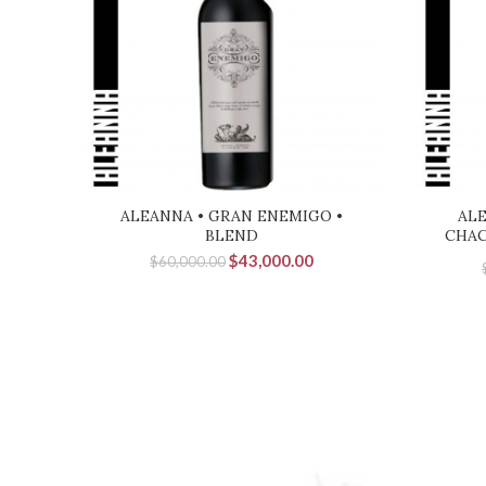
ALEANNA • GRAN ENEMIGO •
AL
BLEND
CHAC
El
El
$
43,000.00
$
60,000.00
precio
precio
original
actual
era:
es:
$60,000.00.
$43,000.00.