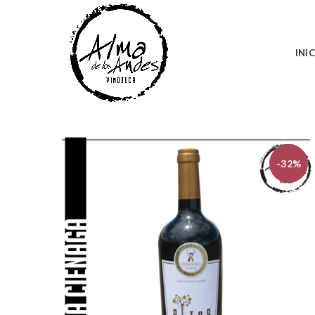
INI
-32%