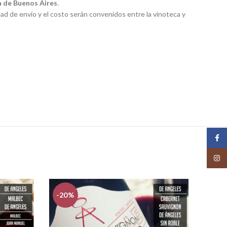
ia de Buenos Aires
.
dad de envío y el costo serán convenidos entre la vinoteca y
Face
Insta
-20%
-29