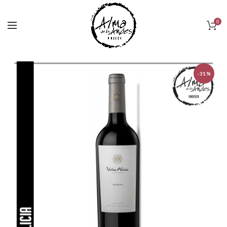
0
-31%