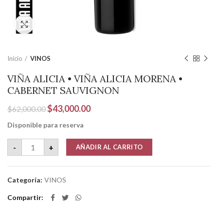
Clic para ampliar
Inicio
VINOS
VIÑA ALICIA • VIÑA ALICIA MORENA •
CABERNET SAUVIGNON
El
El
$
43,000.00
$
62,000.00
precio
precio
Disponible para reserva
original
actual
era:
es:
VIÑA ALICIA • VIÑA ALICIA MORENA • CABERNET SAUVIGNO
-
+
AÑADIR AL CARRITO
$62,000.00.
$43,000.00.
Categoría:
VINOS
Compartir