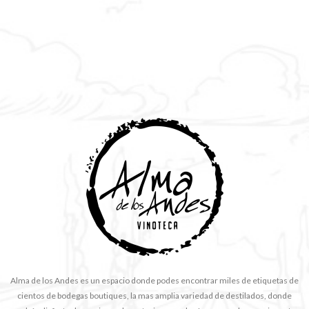
Alma de los Andes es un espacio donde podes encontrar miles de etiquetas de
cientos de bodegas boutiques, la mas amplia variedad de destilados, donde