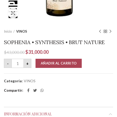
Clic para ampliar
Inicio
VINOS
SOPHENIA • SYNTHESIS • BRUT NATURE
El
El
$
31,000.00
$
43,000.00
precio
precio
SOPHENIA • SYNTHESIS • BRUT NATURE cantidad
original
actual
-
+
AÑADIR AL CARRITO
era:
es:
$43,000.00.
$31,000.00.
Categoría:
VINOS
Compartir
INFORMACIÓN ADICIONAL