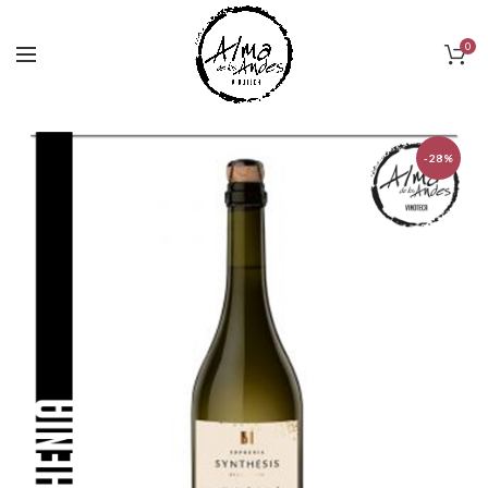
0
-28%