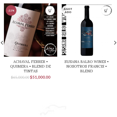
AGOT
-22%
ADO
ACHAVAL FERRER •
SUSANA BALBO WINES •
QUIMERA • BLEND DE
NOSOTROS FRANCIS •
TINTAS
BLEND
El
El
$
51,000.00
$
65,000.00
precio
precio
original
actual
era:
es:
$65,000.00.
$51,000.00.