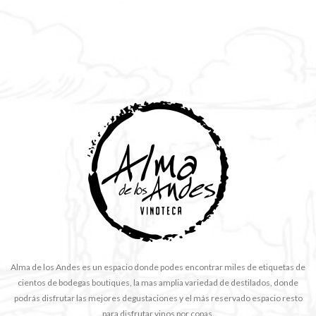
Alma de los Andes es un espacio donde podes encontrar miles de etiquetas de
cientos de bodegas boutiques, la mas amplia variedad de destilados, donde
podrás disfrutar las mejores degustaciones y el más reservado espacio resto
para disfrutar vinos por copas.