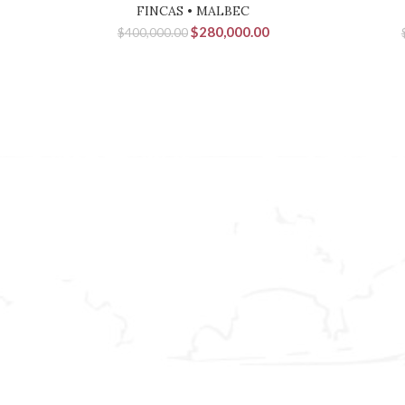
FINCAS • MALBEC
El
El
$
280,000.00
$
400,000.00
precio
precio
original
actual
era:
es:
$400,000.00.
$280,000.00.