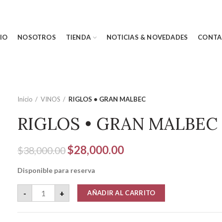
CIO
NOSOTROS
TIENDA
NOTICIAS & NOVEDADES
CONTA
Inicio
VINOS
RIGLOS • GRAN MALBEC
RIGLOS • GRAN MALBEC
El
El
$
28,000.00
$
38,000.00
precio
precio
Disponible para reserva
original
actual
era:
es:
RIGLOS • GRAN MALBEC cantidad
-
+
AÑADIR AL CARRITO
$38,000.00.
$28,000.00.