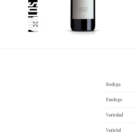
Clic para ampliar
Bodega
Enologo
Variedad
Varietal