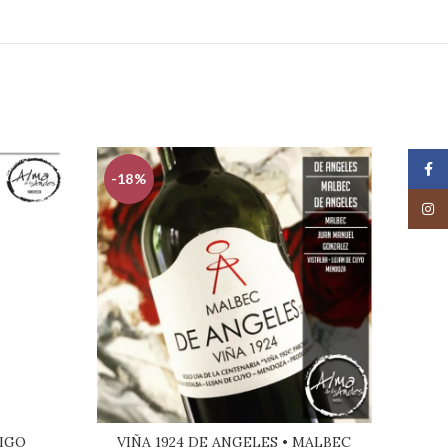
Face
-18%
-30
Insta
IGO
VIÑA 1924 DE ANGELES • MALBEC
ADE