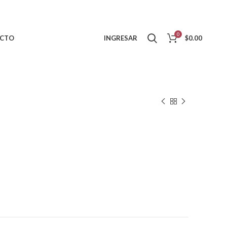
0
CTO
INGRESAR
$
0.00