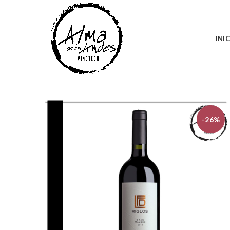
INI
-26%