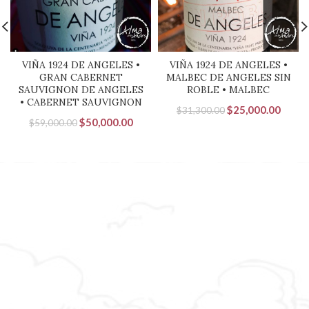
VIÑA 1924 DE ANGELES •
VIÑA 1924 DE ANGELES •
GRAN CABERNET
MALBEC DE ANGELES SIN
SAUVIGNON DE ANGELES
ROBLE • MALBEC
• CABERNET SAUVIGNON
El
El
$
25,000.00
$
31,300.00
El
El
$
50,000.00
$
59,000.00
precio
precio
precio
precio
original
actual
original
actual
era:
es:
era:
es:
$31,300.00.
$25,0
$59,000.00.
$50,000.00.