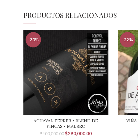
PRODUCTOS RELACIONADOS
-30%
-22%
ACHAVAL FERRER • BLEND DE
VIÑA
FINCAS • MALBEC
El
El
$
280,000.00
$
400,000.00