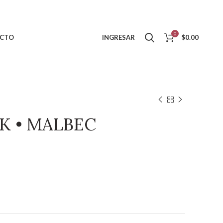
0
CTO
INGRESAR
$
0.00
K • MALBEC