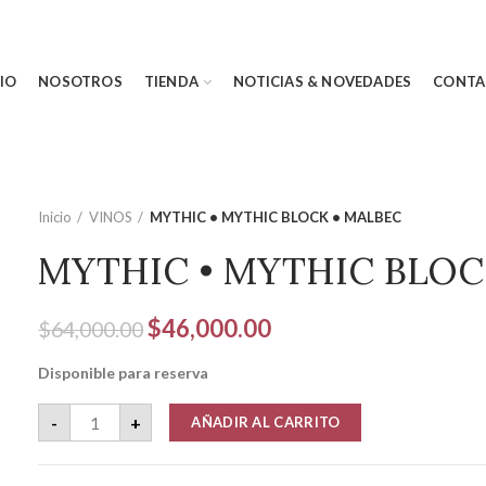
CIO
NOSOTROS
TIENDA
NOTICIAS & NOVEDADES
CONTA
Inicio
VINOS
MYTHIC • MYTHIC BLOCK • MALBEC
MYTHIC • MYTHIC BLOC
El
El
$
46,000.00
$
64,000.00
precio
precio
Disponible para reserva
original
actual
era:
es:
MYTHIC • MYTHIC BLOCK • MALBEC cantidad
-
+
AÑADIR AL CARRITO
$64,000.00.
$46,000.00.