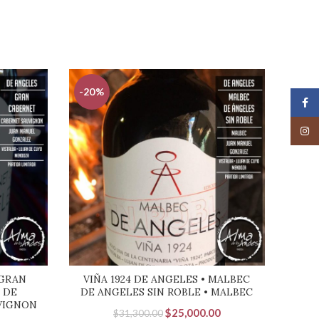
-20%
-22
Face
Insta
 GRAN
VIÑA 1924 DE ANGELES • MALBEC
VI
 DE
DE ANGELES SIN ROBLE • MALBEC
VIGNON
El
El
$
25,000.00
$
31,300.00