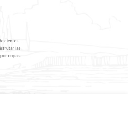
de cientos
sfrutar las
 por copas.
.