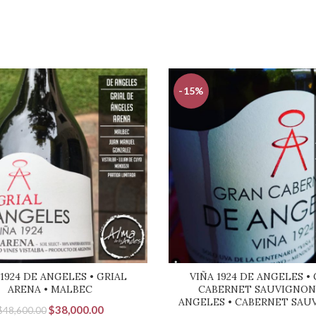
-15%
 1924 DE ANGELES • GRIAL
VIÑA 1924 DE ANGELES •
ARENA • MALBEC
CABERNET SAUVIGNON
ANGELES • CABERNET SAU
El
El
$
38,000.00
$
48,600.00