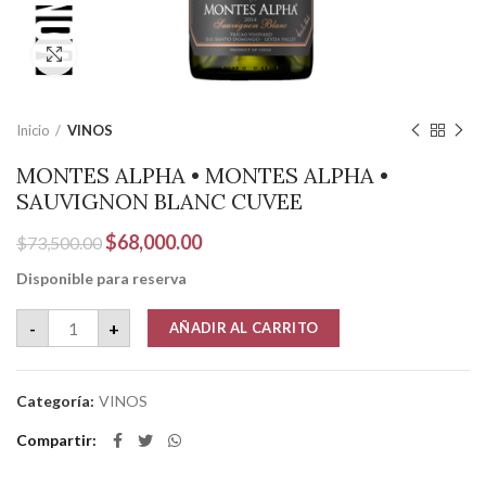
Clic para ampliar
Inicio
VINOS
MONTES ALPHA • MONTES ALPHA •
SAUVIGNON BLANC CUVEE
El
El
$
68,000.00
$
73,500.00
precio
precio
Disponible para reserva
original
actual
era:
es:
MONTES ALPHA • MONTES ALPHA • SAUVIGNON BLANC CUV
-
+
AÑADIR AL CARRITO
$73,500.00.
$68,000.00.
Categoría:
VINOS
Compartir