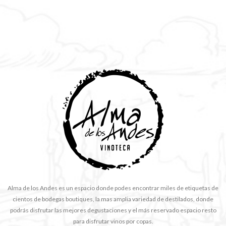
Alma de los Andes es un espacio donde podes encontrar miles de etiquetas de
cientos de bodegas boutiques, la mas amplia variedad de destilados, donde
podrás disfrutar las mejores degustaciones y el más reservado espacio resto
para disfrutar vinos por copas.