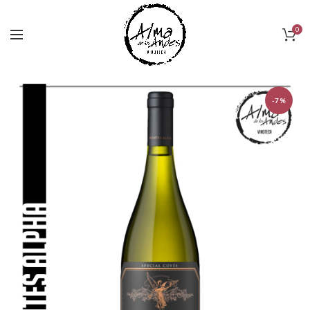
0
-7%