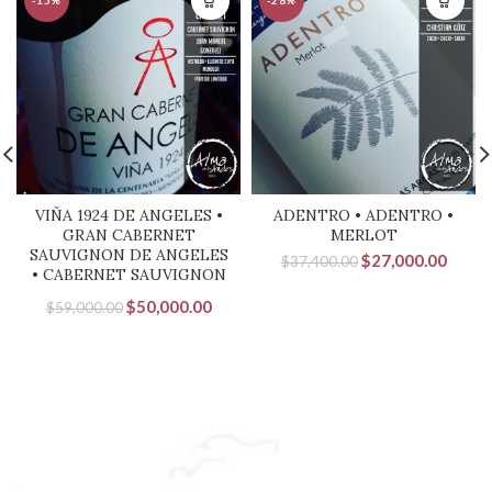
-15%
-28%
VIÑA 1924 DE ANGELES •
ADENTRO • ADENTRO •
GRAN CABERNET
MERLOT
SAUVIGNON DE ANGELES
El
El
$
27,000.00
$
37,400.00
• CABERNET SAUVIGNON
precio
precio
original
actual
El
El
$
50,000.00
$
59,000.00
era:
es:
precio
precio
$37,400.00.
$27,0
original
actual
era:
es:
$59,000.00.
$50,000.00.