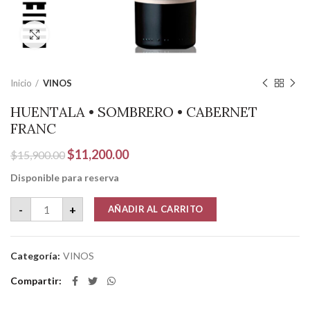
Clic para ampliar
Inicio
VINOS
HUENTALA • SOMBRERO • CABERNET
FRANC
El
El
$
11,200.00
$
15,900.00
precio
precio
Disponible para reserva
original
actual
era:
es:
HUENTALA • SOMBRERO • CABERNET FRANC cantidad
-
+
AÑADIR AL CARRITO
$15,900.00.
$11,200.00.
Categoría:
VINOS
Compartir