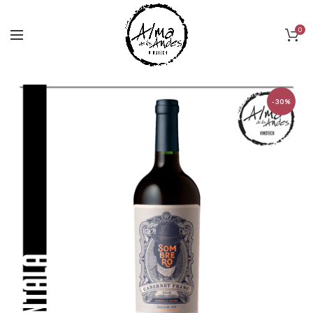
0
-30%