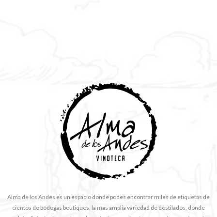
Alma de los Andes es un espacio donde podes encontrar miles de etiquetas de
cientos de bodegas boutiques, la mas amplia variedad de destilados, donde