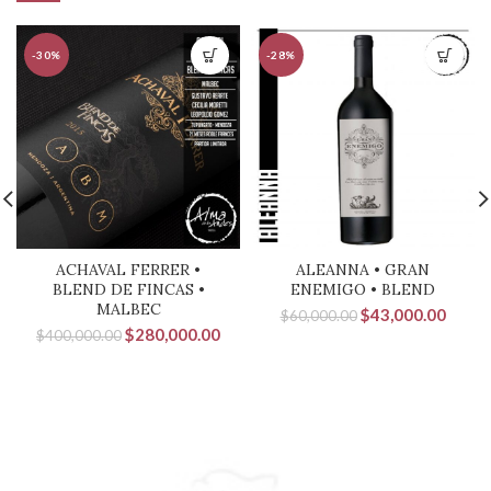
-30%
-28%
ACHAVAL FERRER •
ALEANNA • GRAN
BLEND DE FINCAS •
ENEMIGO • BLEND
MALBEC
El
El
$
43,000.00
$
60,000.00
El
El
$
280,000.00
precio
precio
$
400,000.00
precio
precio
original
actual
original
actual
era:
es:
era:
es:
$60,000.00.
$43,0
$400,000.00.
$280,000.00.