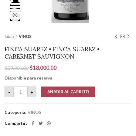
Clic para ampliar
Inicio
VINOS
FINCA SUAREZ • FINCA SUAREZ •
CABERNET SAUVIGNON
El
El
$
18,000.00
$
27,300.00
precio
precio
Disponible para reserva
original
actual
era:
es:
FINCA SUAREZ • FINCA SUAREZ • CABERNET SAUVIGNON ca
-
+
AÑADIR AL CARRITO
$27,300.00.
$18,000.00.
Categoría:
VINOS
Compartir