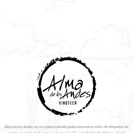
Alma de los Andes es un espacio donde podes encontrar miles de etiquetas de