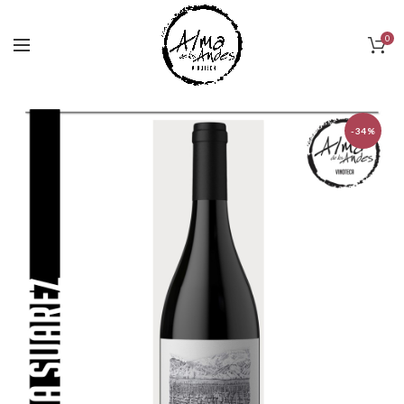
0
-34%