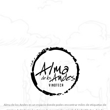
Alma de los Andes es un espacio donde podes encontrar miles de etiquetas de