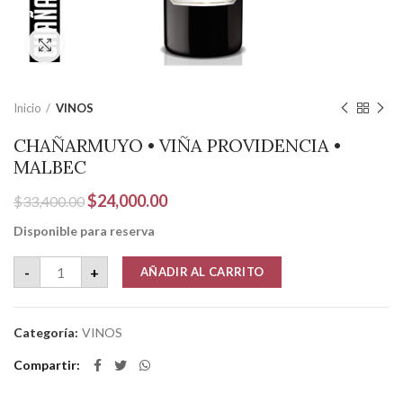
Clic para ampliar
Inicio
VINOS
CHAÑARMUYO • VIÑA PROVIDENCIA •
MALBEC
El
El
$
24,000.00
$
33,400.00
precio
precio
Disponible para reserva
original
actual
era:
es:
CHAÑARMUYO • VIÑA PROVIDENCIA • MALBEC cantidad
-
+
AÑADIR AL CARRITO
$33,400.00.
$24,000.00.
Categoría:
VINOS
Compartir