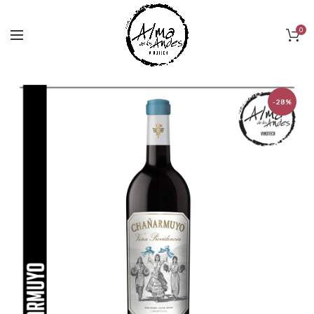
0
-28%