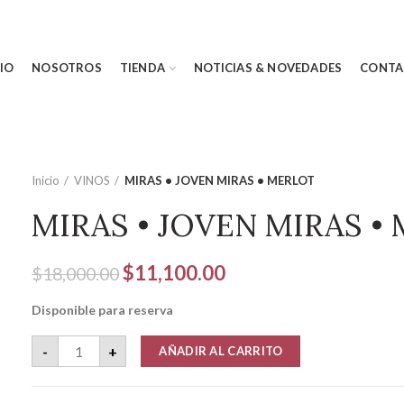
CIO
NOSOTROS
TIENDA
NOTICIAS & NOVEDADES
CONTA
Inicio
VINOS
MIRAS • JOVEN MIRAS • MERLOT
MIRAS • JOVEN MIRAS •
El
El
$
11,100.00
$
18,000.00
precio
precio
Disponible para reserva
original
actual
era:
es:
MIRAS • JOVEN MIRAS • MERLOT cantidad
-
+
AÑADIR AL CARRITO
$18,000.00.
$11,100.00.