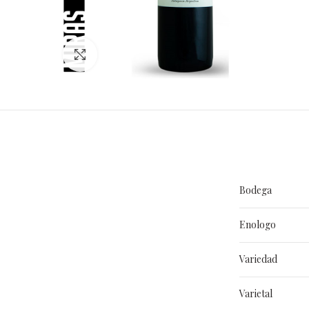
Clic para ampliar
Bodega
Enologo
Variedad
Varietal