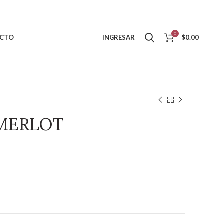
0
CTO
INGRESAR
$
0.00
 MERLOT