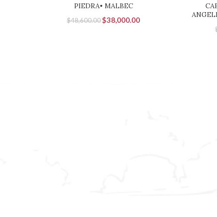
PIEDRA• MALBEC
CA
ANGEL
El
El
$
38,000.00
$
48,600.00
precio
precio
original
actual
era:
es:
$48,600.00.
$38,000.00.