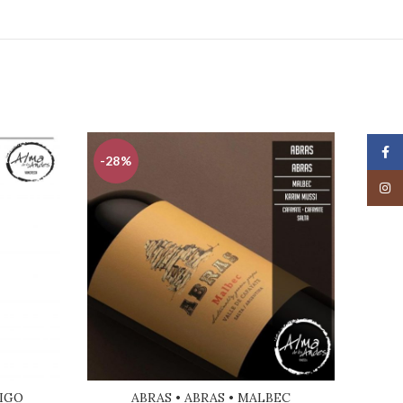
Face
-28%
-22
Insta
IGO
ABRAS • ABRAS • MALBEC
A