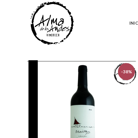
INI
-38%