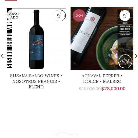
AGOT
-30%
ADO
SUSANA BALBO WINES •
ACHAVAL FERRER •
NOSOTROS FRANCIS •
DOLCE • MALBEC
BLEND
El
El
$
28,000.00
$
40,000.00
precio
precio
original
actual
era:
es:
$40,000.00.
$28,0