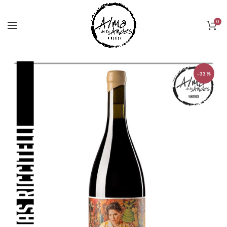
0
-33%