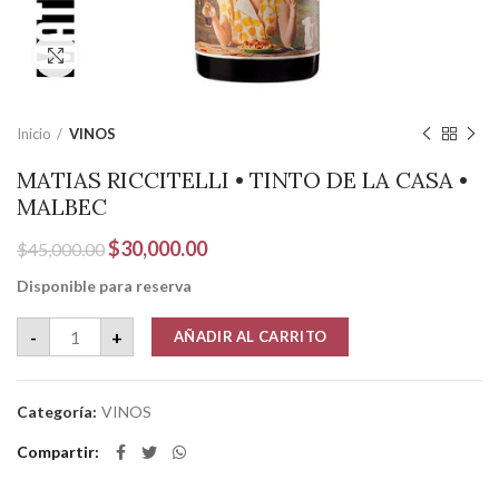
Clic para ampliar
Inicio
VINOS
MATIAS RICCITELLI • TINTO DE LA CASA •
MALBEC
El
El
$
30,000.00
$
45,000.00
precio
precio
Disponible para reserva
original
actual
era:
es:
MATIAS RICCITELLI • TINTO DE LA CASA • MALBEC cantidad
-
+
AÑADIR AL CARRITO
$45,000.00.
$30,000.00.
Categoría:
VINOS
Compartir