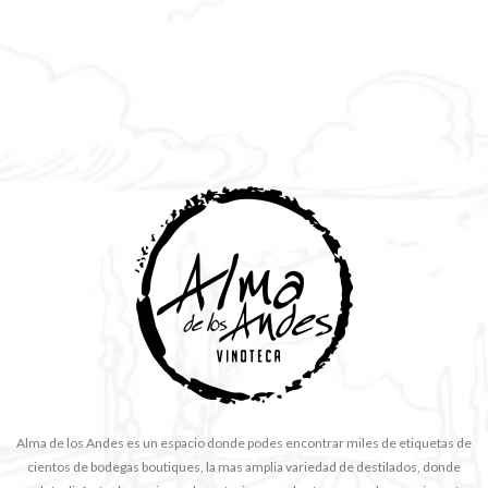
Alma de los Andes es un espacio donde podes encontrar miles de etiquetas de
cientos de bodegas boutiques, la mas amplia variedad de destilados, donde