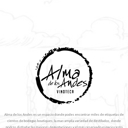
Alma de los Andes es un espacio donde podes encontrar miles de etiquetas de
cientos de bodegas boutiques, la mas amplia variedad de destilados, donde
podrás disfrutar las mejores degustaciones y el más reservado espacio resto