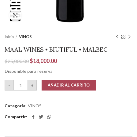
Clic para ampliar
Inicio
VINOS
MAAL WINES • BIUTIFUL • MALBEC
El
El
$
18,000.00
$
25,000.00
precio
precio
Disponible para reserva
original
actual
era:
es:
MAAL WINES • BIUTIFUL • MALBEC cantidad
-
+
AÑADIR AL CARRITO
$25,000.00.
$18,000.00.
Categoría:
VINOS
Compartir