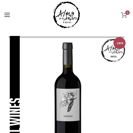
0
-28%