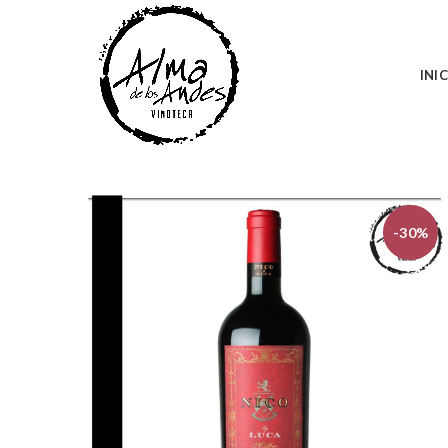
INI
-30%