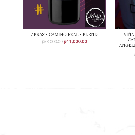
ABRAS • CAMINO REAL • BLEND
VIÑA
CA
El
El
$
41,000.00
$
58,000.00
ANGEL
precio
precio
original
actual
era:
es:
$58,000.00.
$41,000.00.