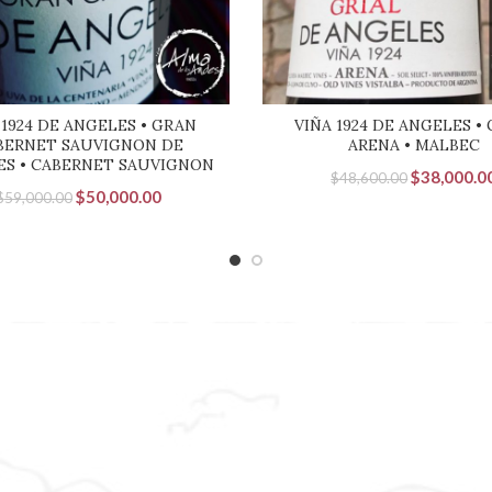
 1924 DE ANGELES • GRAN
VIÑA 1924 DE ANGELES • 
BERNET SAUVIGNON DE
ARENA • MALBEC
ES • CABERNET SAUVIGNON
El
$
38,000.0
$
48,600.00
El
El
$
50,000.00
$
59,000.00
precio
precio
precio
original
original
actual
era:
era:
es:
$48,600.00
$59,000.00.
$50,000.00.