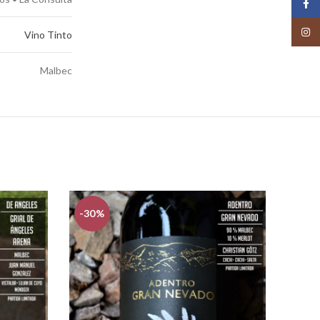
Face
Insta
Vino Tinto
Malbec
-30%
-15