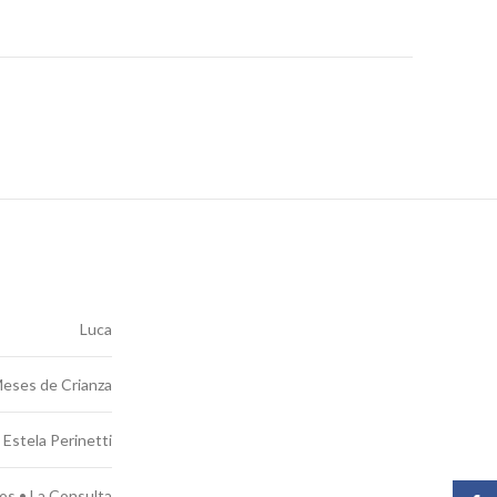
Luca
eses de Crianza
, Estela Perinetti
os • La Consulta