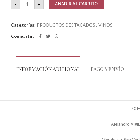
LUCA • NICO BY LUCA • MALBEC cantidad
-
+
AÑADIR AL CARRITO
Categorías:
PRODUCTOS DESTACADOS
,
VINOS
Compartir
INFORMACIÓN ADICIONAL
PAGO Y ENVÍO
20 M
Alejandro Vigil
Mendoza • San Carl