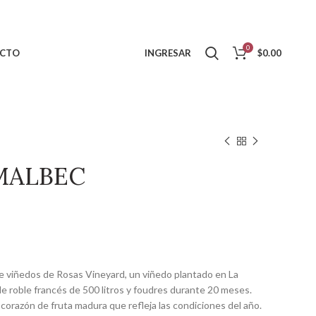
0
CTO
INGRESAR
$
0.00
 MALBEC
e viñedos de Rosas Vineyard, un viñedo plantado en La
de roble francés de 500 litros y foudres durante 20 meses.
 corazón de fruta madura que refleja las condiciones del año.