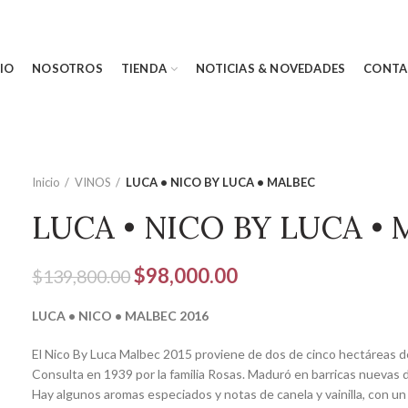
CIO
NOSOTROS
TIENDA
NOTICIAS & NOVEDADES
CONTA
Inicio
VINOS
LUCA • NICO BY LUCA • MALBEC
LUCA • NICO BY LUCA •
El
El
$
98,000.00
$
139,800.00
precio
precio
LUCA • NICO • MALBEC 2016
original
actual
era:
es:
El Nico By Luca Malbec 2015 proviene de dos de cinco hectáreas d
$139,800.00.
$98,000.00.
Consulta en 1939 por la familia Rosas. Maduró en barricas nuevas 
Hay algunos aromas especiados y notas de canela y vainilla, con un