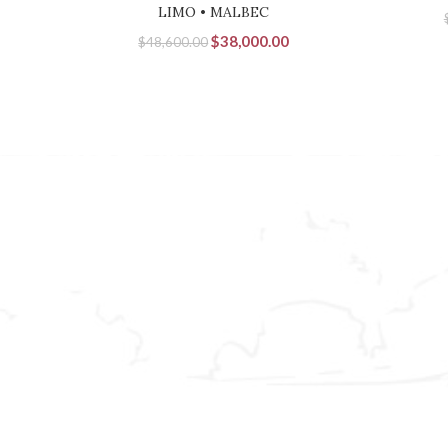
LIMO • MALBEC
El
El
$
38,000.00
$
48,600.00
precio
precio
original
actual
era:
es:
$48,600.00.
$38,000.00.