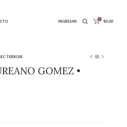
0
CTO
INGRESAR
$
0.00
EC TERROIR
UREANO GOMEZ •
IR cantidad