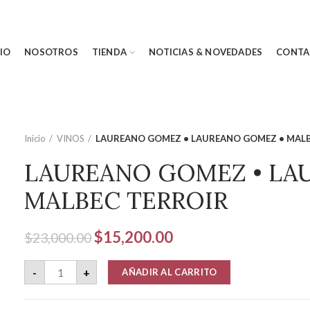
CIO
NOSOTROS
TIENDA
NOTICIAS & NOVEDADES
CONTA
Inicio
VINOS
LAUREANO GOMEZ • LAUREANO GOMEZ • MALB
LAUREANO GOMEZ • LA
MALBEC TERROIR
El
El
$
15,200.00
$
23,000.00
precio
precio
LAUREANO GOMEZ • LAUREANO GOMEZ • MALBEC TERRO
original
actual
-
+
AÑADIR AL CARRITO
era:
es:
$23,000.00.
$15,200.00.