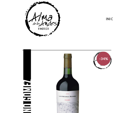
INI
-34%