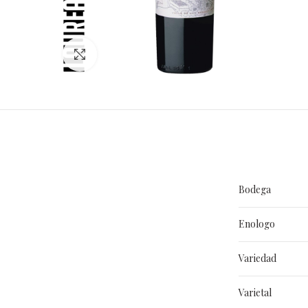
Clic para ampliar
Bodega
Enologo
Variedad
Varietal