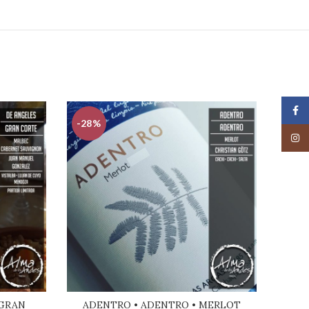
Face
-28%
-29
Insta
 GRAN
ADENTRO • ADENTRO • MERLOT
AB