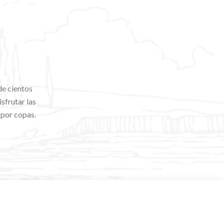
de cientos
sfrutar las
 por copas.
.