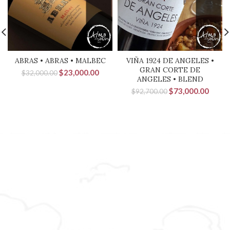
ABRAS • ABRAS • MALBEC
VIÑA 1924 DE ANGELES •
GRAN CORTE DE
El
El
$
23,000.00
$
32,000.00
ANGELES • BLEND
precio
precio
El
El
$
73,000.00
original
actual
$
92,700.00
precio
precio
era:
es:
original
actual
$32,000.00.
$23,000.00.
era:
es:
$92,700.00.
$73,0